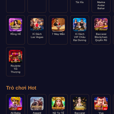
Tài Xỉu
Marina
Andar
Bahar
Rồng Hổ
Xì Dách
7 May Mắn
Xì Dách
Baccarat
Las Vegas
VIP Châu
Blockchain
Đại Dương
Quyến Rũ
Roulette
Tối
Thượng
Trò chơi Hot
Ali Baba
Asgard
Nữ Tư Tế
Baccarat
Vua