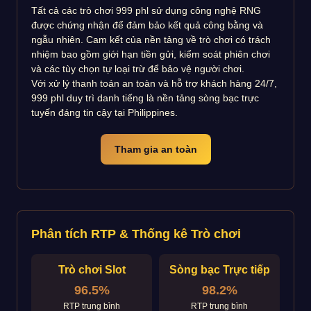
Tất cả các trò chơi 999 phl sử dụng công nghệ RNG
được chứng nhận để đảm bảo kết quả công bằng và
ngẫu nhiên. Cam kết của nền tảng về trò chơi có trách
nhiệm bao gồm giới hạn tiền gửi, kiểm soát phiên chơi
và các tùy chọn tự loại trừ để bảo vệ người chơi.
Với xử lý thanh toán an toàn và hỗ trợ khách hàng 24/7,
999 phl duy trì danh tiếng là nền tảng sòng bạc trực
tuyến đáng tin cậy tại Philippines.
Tham gia an toàn
Phân tích RTP & Thống kê Trò chơi
Trò chơi Slot
Sòng bạc Trực tiếp
96.5%
98.2%
RTP trung bình
RTP trung bình