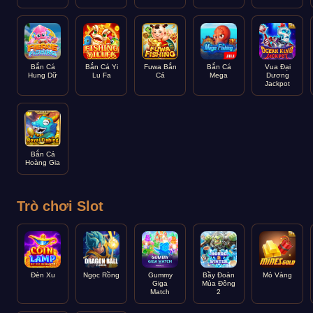
Bắn Cá
Bắn Cá Yi
Fuwa Bắn
Bắn Cá
Vua Đại
Hung Dữ
Lu Fa
Cá
Mega
Dương
Jackpot
Bắn Cá
Hoàng Gia
Trò chơi Slot
Đèn Xu
Ngọc Rồng
Gummy
Bầy Đoàn
Mỏ Vàng
Giga
Mùa Đông
Match
2