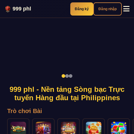
999 phl
Đăng ký
Đăng nhập
999 phl - Nền tảng Sòng bạc Trực
tuyến Hàng đầu tại Philippines
Trò chơi Bài