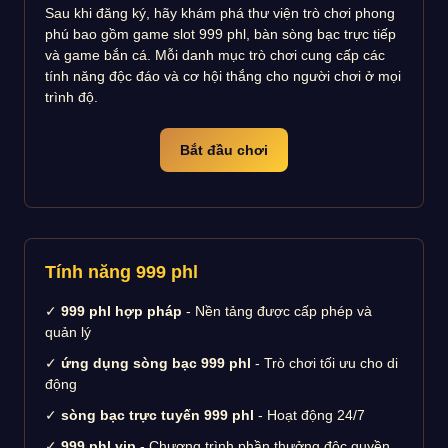
Sau khi đăng ký, hãy khám phá thư viện trò chơi phong
phú bao gồm game slot 999 phl, bàn sòng bạc trực tiếp
và game bắn cá. Mỗi danh mục trò chơi cung cấp các
tính năng độc đáo và cơ hội thắng cho người chơi ở mọi
trình độ.
Bắt đầu chơi
Tính năng 999 phl
✓
999 phl hợp pháp
- Nền tảng được cấp phép và
quản lý
✓
ứng dụng sòng bạc 999 phl
- Trò chơi tối ưu cho di
động
✓
sòng bạc trực tuyến 999 phl
- Hoạt động 24/7
✓
999 phl vip
- Chương trình phần thưởng độc quyền