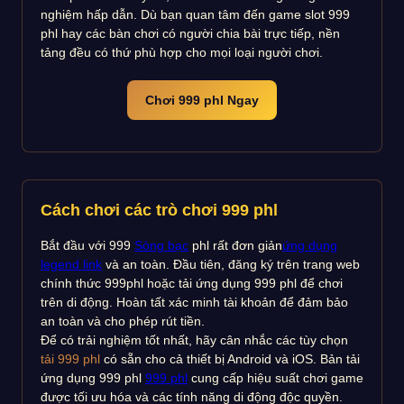
nghiệm hấp dẫn. Dù bạn quan tâm đến game slot 999
phl hay các bàn chơi có người chia bài trực tiếp, nền
tảng đều có thứ phù hợp cho mọi loại người chơi.
Chơi 999 phl Ngay
Cách chơi các trò chơi 999 phl
Bắt đầu với 999
Sòng bạc
phl rất đơn giản
ứng dụng
legend link
và an toàn. Đầu tiên, đăng ký trên trang web
chính thức 999phl hoặc tải ứng dụng 999 phl để chơi
trên di động. Hoàn tất xác minh tài khoản để đảm bảo
an toàn và cho phép rút tiền.
Để có trải nghiệm tốt nhất, hãy cân nhắc các tùy chọn
tải 999 phl
có sẵn cho cả thiết bị Android và iOS. Bản tải
ứng dụng 999 phl
999 phl
cung cấp hiệu suất chơi game
được tối ưu hóa và các tính năng di động độc quyền.