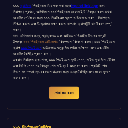
৯৯৯
ক্যাসিনো
পিএইচএল দিয়ে শুরু করা সহজ
legend link app
এবং
নিরাপদ। প্রথমে, অফিসিয়াল ৯৯৯পিএইচএল ওয়েবসাইটে নিবন্ধন করুন অথবা
মোবাইল গেমিংয়ের জন্য ৯৯৯ পিএইচএল অ্যাপ ডাউনলোড করুন। নিরাপত্তা
নিশ্চিত করতে এবং উত্তোলন সক্ষম করতে আপনার অ্যাকাউন্ট যাচাইকরণ সম্পূর্ণ
করুন।
সেরা অভিজ্ঞতার জন্য, অ্যান্ড্রয়েড এবং আইওএস ডিভাইস উভয়ের জন্যই
উপলব্ধ
৯৯৯ পিএইচএল ডাউনলোড
বিকল্পগুলো বিবেচনা করুন। ৯৯৯ পিএইচএল
অ্যাপ
৯৯৯ পিএইচএল
ডাউনলোড অনুকূলিত গেমিং কর্মক্ষমতা এবং একচেটিয়া
মোবাইল বৈশিষ্ট্য প্রদান করে।
একবার নিবন্ধিত হয়ে গেলে, ৯৯৯ পিএইচএল স্লট গেমস, লাইভ ক্যাসিনো টেবিল
এবং ফিশিং গেমস সহ বিস্তৃত গেম লাইব্রেরি অন্বেষণ করুন। প্রতিটি গেম
বিভাগ সব দক্ষতা স্তরের খেলোয়াড়দের জন্য অনন্য বৈশিষ্ট্য এবং জয়ের সুযোগ
অফার করে।
খেলা শুরু করুন
৯৯৯ পিএইচএল বৈশিষ্ট্য