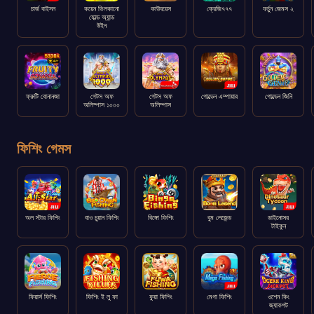
চার্জ বাইসন
কয়েন ভিলকানো
কাউবয়েস
ক্রেজি৭৭৭
ফর্চুন জেমস ২
হোল্ড অ্যান্ড
উইন
ফ্রুটি বোনানজা
গেটস অফ
গেটস অফ
গোল্ডেন এম্পায়ার
গোল্ডেন জিনি
অলিম্পাস ১০০০
অলিম্পাস
ফিশিং গেমস
অল স্টার ফিশিং
বাও চুয়ান ফিশিং
বিঙ্গো ফিশিং
বুম লেজেন্ড
ডাইনোসর
টাইকুন
ফিয়ার্স ফিশিং
ফিশিং ই লু ফা
ফুয়া ফিশিং
মেগা ফিশিং
ওশেন কিং
জ্যাকপট