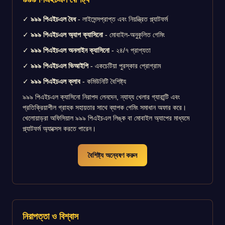
✓
৯৯৯ পিএইচএল বৈধ
- লাইসেন্সপ্রাপ্ত এবং নিয়ন্ত্রিত প্ল্যাটফর্ম
✓
৯৯৯ পিএইচএল অ্যাপ ক্যাসিনো
- মোবাইল-অনুকূলিত গেমিং
✓
৯৯৯ পিএইচএল অনলাইন ক্যাসিনো
- ২৪/৭ প্রাপ্যতা
✓
৯৯৯ পিএইচএল ভিআইপি
- একচেটিয়া পুরস্কার প্রোগ্রাম
✓
৯৯৯ পিএইচএল ক্লাব
- কমিউনিটি বৈশিষ্ট্য
৯৯৯ পিএইচএল ক্যাসিনো নিরাপদ লেনদেন, ন্যায্য খেলার গ্যারান্টি এবং
প্রতিক্রিয়াশীল গ্রাহক সহায়তার সাথে ব্যাপক গেমিং সমাধান অফার করে।
খেলোয়াড়রা অফিসিয়াল ৯৯৯ পিএইচএল লিঙ্ক বা মোবাইল অ্যাপের মাধ্যমে
প্ল্যাটফর্ম অ্যাক্সেস করতে পারেন।
বৈশিষ্ট্য অন্বেষণ করুন
নিরাপত্তা ও বিশ্বাস