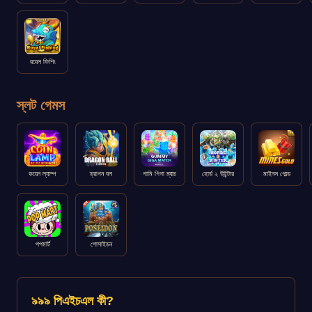
রয়েল ফিশিং
স্লট গেমস
কয়েন ল্যাম্প
ড্রাগন বল
গামি গিগা ম্যাচ
হোর্ড ২ উইন্টার
মাইনস গোল্ড
পপমার্ট
পোসাইডন
৯৯৯ পিএইচএল কী?