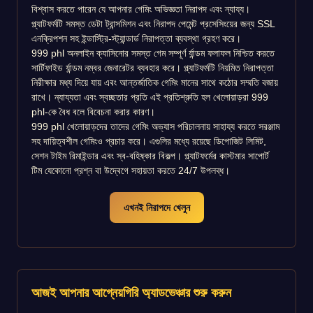
বিশ্বাস করতে পারেন যে আপনার গেমিং অভিজ্ঞতা নিরাপদ এবং ন্যায্য।
প্ল্যাটফর্মটি সমস্ত ডেটা ট্রান্সমিশন এবং নিরাপদ পেমেন্ট প্রসেসিংয়ের জন্য SSL
এনক্রিপশন সহ ইন্ডাস্ট্রি-স্ট্যান্ডার্ড নিরাপত্তা ব্যবস্থা গ্রহণ করে।
999 phl অনলাইন ক্যাসিনোর সমস্ত গেম সম্পূর্ণ র্যান্ডম ফলাফল নিশ্চিত করতে
সার্টিফাইড র্যান্ডম নম্বর জেনারেটর ব্যবহার করে। প্ল্যাটফর্মটি নিয়মিত নিরাপত্তা
নিরীক্ষার মধ্য দিয়ে যায় এবং আন্তর্জাতিক গেমিং মানের সাথে কঠোর সম্মতি বজায়
রাখে। ন্যায্যতা এবং স্বচ্ছতার প্রতি এই প্রতিশ্রুতি হল খেলোয়াড়রা 999
phl-কে বৈধ বলে বিবেচনা করার কারণ।
999 phl খেলোয়াড়দের তাদের গেমিং অভ্যাস পরিচালনায় সাহায্য করতে সরঞ্জাম
সহ দায়িত্বশীল গেমিংও প্রচার করে। এগুলির মধ্যে রয়েছে ডিপোজিট লিমিট,
সেশন টাইম রিমাইন্ডার এবং স্ব-বহিষ্কার বিকল্প। প্ল্যাটফর্মের কাস্টমার সাপোর্ট
টিম যেকোনো প্রশ্ন বা উদ্বেগে সহায়তা করতে 24/7 উপলব্ধ।
এখনই নিরাপদে খেলুন
আজই আপনার আগ্নেয়গিরি অ্যাডভেঞ্চার শুরু করুন