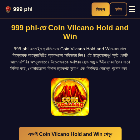
999 phl
নিবন্ধন
লগইন
999 phl-তে Coin Vilcano Hold and
Win
999 phl অনলাইন ক্যাসিনোতে Coin Vilcano Hold and Win-এর সাথে
বিস্ফোরক আগ্নেয়গিরির অ্যাকশনের অভিজ্ঞতা নিন। এই উত্তেজনাপূর্ণ স্লট গেমটি
আগ্নেয়গিরির অগ্ন্যুৎপাতের উত্তেজনাকে জনপ্রিয় হোল্ড অ্যান্ড উইন মেকানিকের সাথে
মিলিত করে, খেলোয়াড়দের বিশাল জ্যাকপট সুযোগ এবং নিমজ্জিত গেমপ্লে প্রদান করে।
এখনই Coin Vilcano Hold and Win খেলুন