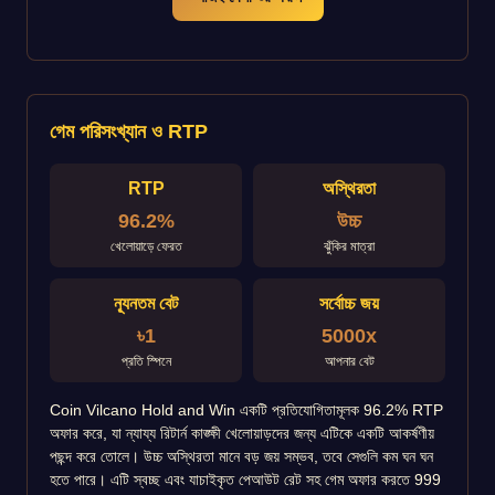
গেম পরিসংখ্যান ও RTP
RTP
অস্থিরতা
96.2%
উচ্চ
খেলোয়াড়ে ফেরত
ঝুঁকির মাত্রা
ন্যূনতম বেট
সর্বোচ্চ জয়
৳1
5000x
প্রতি স্পিনে
আপনার বেট
Coin Vilcano Hold and Win একটি প্রতিযোগিতামূলক 96.2% RTP
অফার করে, যা ন্যায্য রিটার্ন কাঙ্ক্ষী খেলোয়াড়দের জন্য এটিকে একটি আকর্ষণীয়
পছন্দ করে তোলে। উচ্চ অস্থিরতা মানে বড় জয় সম্ভব, তবে সেগুলি কম ঘন ঘন
হতে পারে। এটি স্বচ্ছ এবং যাচাইকৃত পেআউট রেট সহ গেম অফার করতে 999