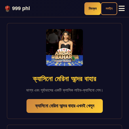
999 phl
নিবন্ধন
লগইন
ক্যাসিনো মেরিনা আন্দর বাহার
ভাগ্য এবং পূর্বাভাসের একটি ক্লাসিক লাইভ-ক্যাসিনো গেম।
ক্যাসিনো মেরিনা আন্দর বাহার এখনই খেলুন