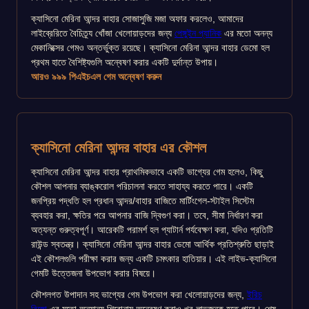
ক্যাসিনো মেরিনা আন্দর বাহার সোজাসুজি মজা অফার করলেও, আমাদের
লাইব্রেরিতে বৈচিত্র্য খোঁজা খেলোয়াড়দের জন্য
পেঙ্গুইন প্যানিক
এর মতো অনন্য
মেকানিক্সের গেমও অন্তর্ভুক্ত রয়েছে। ক্যাসিনো মেরিনা আন্দর বাহার ডেমো হল
প্রথম হাতে বৈশিষ্ট্যগুলি অন্বেষণ করার একটি দুর্দান্ত উপায়।
আরও ৯৯৯ পিএইচএল গেম অন্বেষণ করুন
ক্যাসিনো মেরিনা আন্দর বাহার এর কৌশল
ক্যাসিনো মেরিনা আন্দর বাহার প্রাথমিকভাবে একটি ভাগ্যের গেম হলেও, কিছু
কৌশল আপনার ব্যাঙ্করোল পরিচালনা করতে সাহায্য করতে পারে। একটি
জনপ্রিয় পদ্ধতি হল প্রধান আন্দর/বাহার বাজিতে মার্টিংগেল-স্টাইল সিস্টেম
ব্যবহার করা, ক্ষতির পরে আপনার বাজি দ্বিগুণ করা। তবে, সীমা নির্ধারণ করা
অত্যন্ত গুরুত্বপূর্ণ। আরেকটি পরামর্শ হল প্যাটার্ন পর্যবেক্ষণ করা, যদিও প্রতিটি
রাউন্ড স্বতন্ত্র। ক্যাসিনো মেরিনা আন্দর বাহার ডেমো আর্থিক প্রতিশ্রুতি ছাড়াই
এই কৌশলগুলি পরীক্ষা করার জন্য একটি চমৎকার হাতিয়ার। এই লাইভ-ক্যাসিনো
গেমটি উত্তেজনা উপভোগ করার বিষয়ে।
কৌশলগত উপাদান সহ ভাগ্যের গেম উপভোগ করা খেলোয়াড়দের জন্য,
ইরিচ