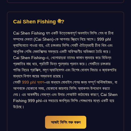
Cai Shen Fishing কী?
Cai Shen Fishing হল একটি উত্তেজনাপূর্ণ অনলাইন ফিশিং গেম যা চীনা
সম্পদের দেবতা (Cai Shen)-কে আপনার স্ক্রিনে নিয়ে আসে। 999 phl
ক্যাসিনোতে পাওয়া যায়, এই চমৎকার ফিশিং গেমটি ঐতিহ্যবাহী চীনা থিম এবং
আধুনিক গেমিং মেকানিক্সের সমন্বয়ে একটি অবিস্মরণীয় অভিজ্ঞতা তৈরি করে।
Cai Shen Fishing-এ, খেলোয়াড়রা তাদের কামান ব্যবহার করে বিভিন্ন
প্রজাতির মাছ ধরে, প্রতিটি ভিন্ন পুরস্কার প্রদান করে। গেমটিতে চমৎকার
পানির নিচের গ্রাফিক্স, মসৃণ অ্যানিমেশন এবং বিশেষ বোনাস ফিচার ও জ্যাকপটের
মাধ্যমে বিশাল জয়ের সম্ভাবনা রয়েছে।
গেমটি
999 phl অ্যাপ
-এর মাধ্যমে মোবাইল প্লের জন্য সম্পূর্ণ অপ্টিমাইজড, যা
আপনাকে যেকোনো সময়, যেকোনো জায়গায় ফিশিং অ্যাকশন উপভোগ করতে
দেয়। এর আকর্ষণীয় গেমপ্লে এবং উদার পেআউট কাঠামোর কারণে, Cai Shen
Fishing 999 phl-এর সবচেয়ে জনপ্রিয় ফিশিং গেমগুলোর মধ্যে একটি হয়ে
উঠেছে।
আজই ফিশিং শুরু করুন