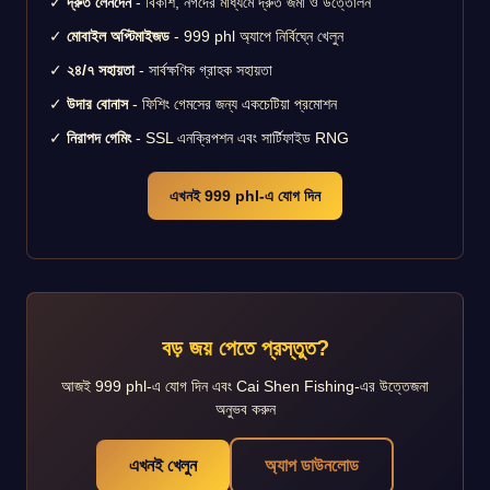
✓
দ্রুত লেনদেন
- বিকাশ, নগদের মাধ্যমে দ্রুত জমা ও উত্তোলন
✓
মোবাইল অপ্টিমাইজড
- 999 phl অ্যাপে নির্বিঘ্নে খেলুন
✓
২৪/৭ সহায়তা
- সার্বক্ষণিক গ্রাহক সহায়তা
✓
উদার বোনাস
- ফিশিং গেমসের জন্য একচেটিয়া প্রমোশন
✓
নিরাপদ গেমিং
- SSL এনক্রিপশন এবং সার্টিফাইড RNG
এখনই 999 phl-এ যোগ দিন
বড় জয় পেতে প্রস্তুত?
আজই 999 phl-এ যোগ দিন এবং Cai Shen Fishing-এর উত্তেজনা
অনুভব করুন
এখনই খেলুন
অ্যাপ ডাউনলোড