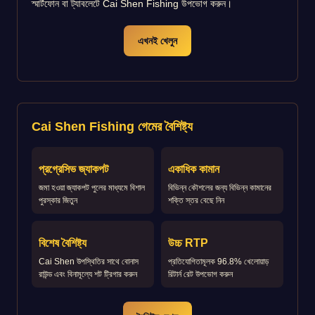
স্মার্টফোন বা ট্যাবলেটে Cai Shen Fishing উপভোগ করুন।
এখনই খেলুন
Cai Shen Fishing গেমের বৈশিষ্ট্য
প্রগ্রেসিভ জ্যাকপট
একাধিক কামান
জমা হওয়া জ্যাকপট পুলের মাধ্যমে বিশাল
বিভিন্ন কৌশলের জন্য বিভিন্ন কামানের
পুরস্কার জিতুন
শক্তি স্তর বেছে নিন
বিশেষ বৈশিষ্ট্য
উচ্চ RTP
Cai Shen উপস্থিতির সাথে বোনাস
প্রতিযোগিতামূলক 96.8% খেলোয়াড়
রাউন্ড এবং বিনামূল্যে শট ট্রিগার করুন
রিটার্ন রেট উপভোগ করুন