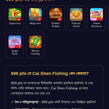
Super Ace
Mega Ace
Golden
Fortune
Sweet
Empire
Gems
Bonanza
Sugar
Money
Rush
Coming
999 phl-তে Cai Shen Fishing কেন খেলবেন?
999 phl হল বাংলাদেশের শীর্ষস্থানীয় অনলাইন ক্যাসিনো প্ল্যাটফর্ম, যা সেরা
ফিশিং গেমিং অভিজ্ঞতা প্রদান করে। Cai Shen Fishing-এর জন্য
খেলোয়াড়রা আমাদের কেন বেছে নেন:
✓
বৈধ ও লাইসেন্সপ্রাপ্ত
- 999 phl একটি বিশ্বস্ত এবং নিয়ন্ত্রিত প্ল্যাটফর্ম